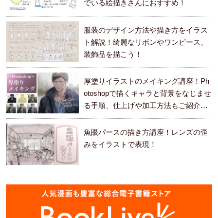
でいる絵描きさんにおすすめ！
服装のデザイン方法や描き方をイラス
ト解説！綺麗なリボンやワンピース、
装飾品を描こう！
厚塗りイラストのメイキング講座！Ph
otoshopで描くキャラと背景をなじませ
る手順、仕上げや加工方法もご紹介し
ます。
魚眼パースの描き方講座！レンズの歪
みをイラストで表現！