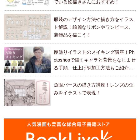
でいる絵描きさんにおすすめ！
服装のデザイン方法や描き方をイラス
ト解説！綺麗なリボンやワンピース、
装飾品を描こう！
厚塗りイラストのメイキング講座！Ph
otoshopで描くキャラと背景をなじませ
る手順、仕上げや加工方法もご紹介し
ます。
魚眼パースの描き方講座！レンズの歪
みをイラストで表現！