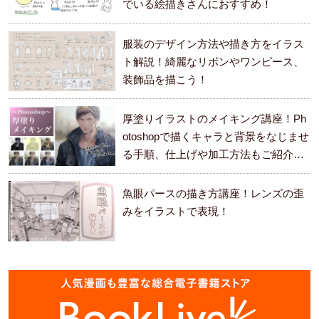
でいる絵描きさんにおすすめ！
服装のデザイン方法や描き方をイラス
ト解説！綺麗なリボンやワンピース、
装飾品を描こう！
厚塗りイラストのメイキング講座！Ph
otoshopで描くキャラと背景をなじませ
る手順、仕上げや加工方法もご紹介し
ます。
魚眼パースの描き方講座！レンズの歪
みをイラストで表現！