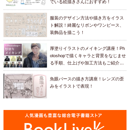
でいる絵描きさんにおすすめ！
服装のデザイン方法や描き方をイラス
ト解説！綺麗なリボンやワンピース、
装飾品を描こう！
厚塗りイラストのメイキング講座！Ph
otoshopで描くキャラと背景をなじませ
る手順、仕上げや加工方法もご紹介し
ます。
魚眼パースの描き方講座！レンズの歪
みをイラストで表現！