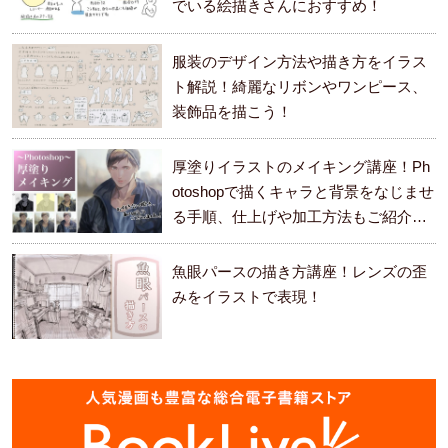
でいる絵描きさんにおすすめ！
服装のデザイン方法や描き方をイラス
ト解説！綺麗なリボンやワンピース、
装飾品を描こう！
厚塗りイラストのメイキング講座！Ph
otoshopで描くキャラと背景をなじませ
る手順、仕上げや加工方法もご紹介し
ます。
魚眼パースの描き方講座！レンズの歪
みをイラストで表現！