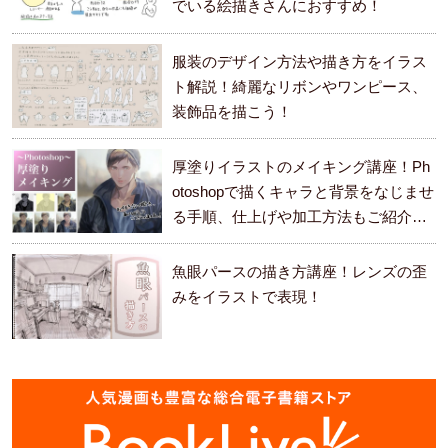
でいる絵描きさんにおすすめ！
服装のデザイン方法や描き方をイラス
ト解説！綺麗なリボンやワンピース、
装飾品を描こう！
厚塗りイラストのメイキング講座！Ph
otoshopで描くキャラと背景をなじませ
る手順、仕上げや加工方法もご紹介し
ます。
魚眼パースの描き方講座！レンズの歪
みをイラストで表現！