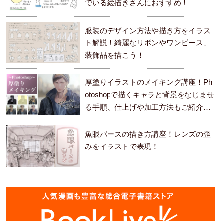
でいる絵描きさんにおすすめ！
服装のデザイン方法や描き方をイラス
ト解説！綺麗なリボンやワンピース、
装飾品を描こう！
厚塗りイラストのメイキング講座！Ph
otoshopで描くキャラと背景をなじませ
る手順、仕上げや加工方法もご紹介し
ます。
魚眼パースの描き方講座！レンズの歪
みをイラストで表現！