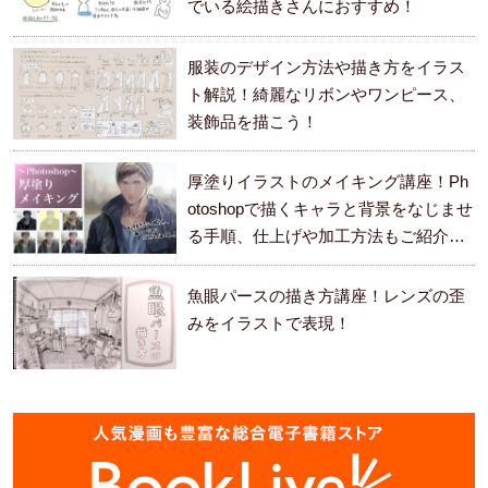
でいる絵描きさんにおすすめ！
服装のデザイン方法や描き方をイラス
ト解説！綺麗なリボンやワンピース、
装飾品を描こう！
厚塗りイラストのメイキング講座！Ph
otoshopで描くキャラと背景をなじませ
る手順、仕上げや加工方法もご紹介し
ます。
魚眼パースの描き方講座！レンズの歪
みをイラストで表現！