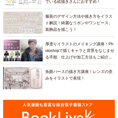
でいる絵描きさんにおすすめ！
服装のデザイン方法や描き方をイラス
ト解説！綺麗なリボンやワンピース、
装飾品を描こう！
厚塗りイラストのメイキング講座！Ph
otoshopで描くキャラと背景をなじませ
る手順、仕上げや加工方法もご紹介し
ます。
魚眼パースの描き方講座！レンズの歪
みをイラストで表現！