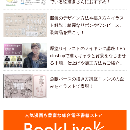
でいる絵描きさんにおすすめ！
服装のデザイン方法や描き方をイラス
ト解説！綺麗なリボンやワンピース、
装飾品を描こう！
厚塗りイラストのメイキング講座！Ph
otoshopで描くキャラと背景をなじませ
る手順、仕上げや加工方法もご紹介し
ます。
魚眼パースの描き方講座！レンズの歪
みをイラストで表現！