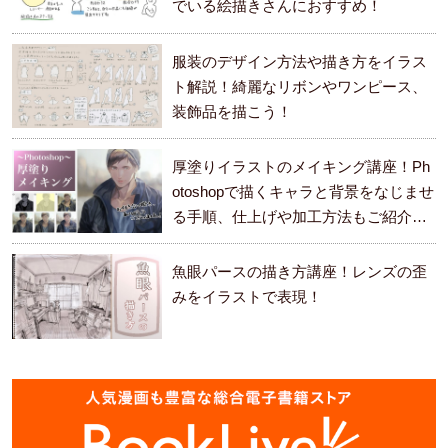
でいる絵描きさんにおすすめ！
服装のデザイン方法や描き方をイラス
ト解説！綺麗なリボンやワンピース、
装飾品を描こう！
厚塗りイラストのメイキング講座！Ph
otoshopで描くキャラと背景をなじませ
る手順、仕上げや加工方法もご紹介し
ます。
魚眼パースの描き方講座！レンズの歪
みをイラストで表現！