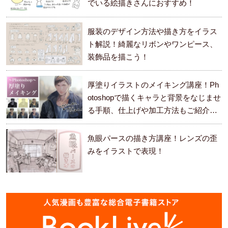
でいる絵描きさんにおすすめ！
服装のデザイン方法や描き方をイラス
ト解説！綺麗なリボンやワンピース、
装飾品を描こう！
厚塗りイラストのメイキング講座！Ph
otoshopで描くキャラと背景をなじませ
る手順、仕上げや加工方法もご紹介し
ます。
魚眼パースの描き方講座！レンズの歪
みをイラストで表現！