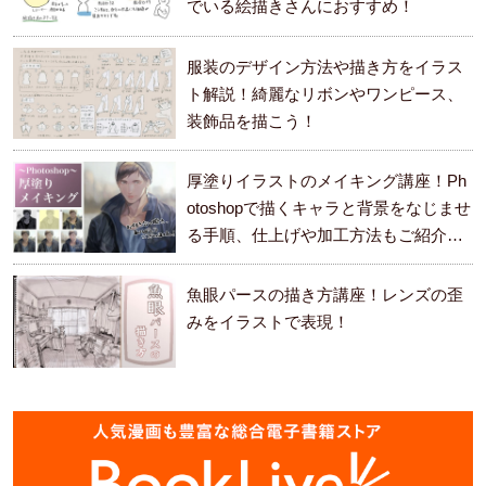
でいる絵描きさんにおすすめ！
服装のデザイン方法や描き方をイラス
ト解説！綺麗なリボンやワンピース、
装飾品を描こう！
厚塗りイラストのメイキング講座！Ph
otoshopで描くキャラと背景をなじませ
る手順、仕上げや加工方法もご紹介し
ます。
魚眼パースの描き方講座！レンズの歪
みをイラストで表現！