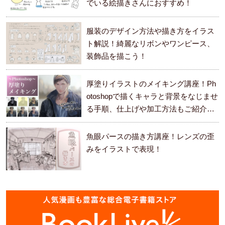
でいる絵描きさんにおすすめ！
服装のデザイン方法や描き方をイラス
ト解説！綺麗なリボンやワンピース、
装飾品を描こう！
厚塗りイラストのメイキング講座！Ph
otoshopで描くキャラと背景をなじませ
る手順、仕上げや加工方法もご紹介し
ます。
魚眼パースの描き方講座！レンズの歪
みをイラストで表現！