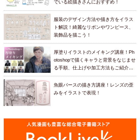
でいる絵描きさんにおすすめ！
服装のデザイン方法や描き方をイラス
ト解説！綺麗なリボンやワンピース、
装飾品を描こう！
厚塗りイラストのメイキング講座！Ph
otoshopで描くキャラと背景をなじませ
る手順、仕上げや加工方法もご紹介し
ます。
魚眼パースの描き方講座！レンズの歪
みをイラストで表現！