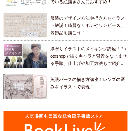
でいる絵描きさんにおすすめ！
服装のデザイン方法や描き方をイラス
ト解説！綺麗なリボンやワンピース、
装飾品を描こう！
厚塗りイラストのメイキング講座！Ph
otoshopで描くキャラと背景をなじませ
る手順、仕上げや加工方法もご紹介し
ます。
魚眼パースの描き方講座！レンズの歪
みをイラストで表現！