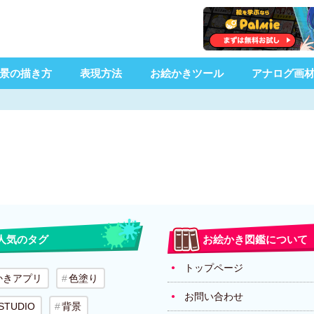
景の描き方
表現方法
お絵かきツール
アナログ画
人気のタグ
お絵かき図鑑について
トップページ
かきアプリ
色塗り
お問い合わせ
 STUDIO
背景