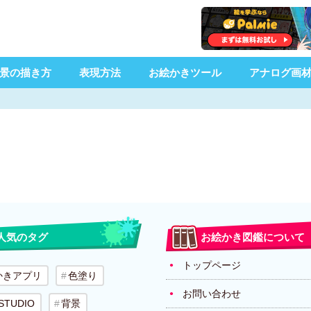
景の描き方
表現方法
お絵かきツール
アナログ画
人気のタグ
お絵かき図鑑について
トップページ
かきアプリ
色塗り
お問い合わせ
 STUDIO
背景