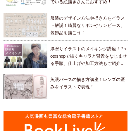
でいる絵描きさんにおすすめ！
服装のデザイン方法や描き方をイラス
ト解説！綺麗なリボンやワンピース、
装飾品を描こう！
厚塗りイラストのメイキング講座！Ph
otoshopで描くキャラと背景をなじませ
る手順、仕上げや加工方法もご紹介し
ます。
魚眼パースの描き方講座！レンズの歪
みをイラストで表現！