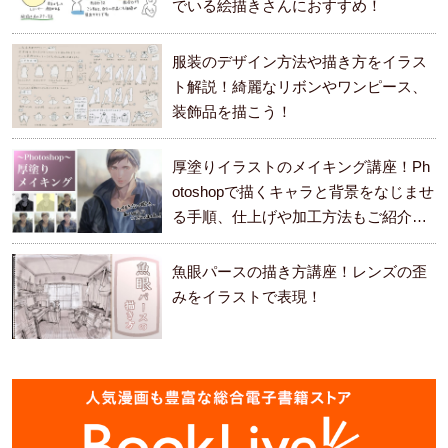
でいる絵描きさんにおすすめ！
服装のデザイン方法や描き方をイラス
ト解説！綺麗なリボンやワンピース、
装飾品を描こう！
厚塗りイラストのメイキング講座！Ph
otoshopで描くキャラと背景をなじませ
る手順、仕上げや加工方法もご紹介し
ます。
魚眼パースの描き方講座！レンズの歪
みをイラストで表現！