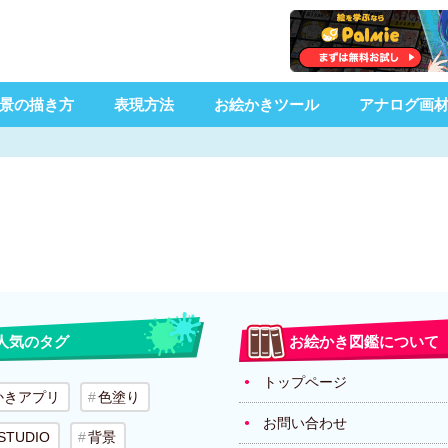
景の描き方
表現方法
お絵かきツール
アナログ画
人気のタグ
お絵かき図鑑について
トップページ
かきアプリ
色塗り
お問い合わせ
 STUDIO
背景