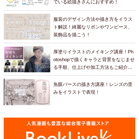
でいる絵描きさんにおすすめ！
服装のデザイン方法や描き方をイラス
ト解説！綺麗なリボンやワンピース、
装飾品を描こう！
厚塗りイラストのメイキング講座！Ph
otoshopで描くキャラと背景をなじませ
る手順、仕上げや加工方法もご紹介し
ます。
魚眼パースの描き方講座！レンズの歪
みをイラストで表現！