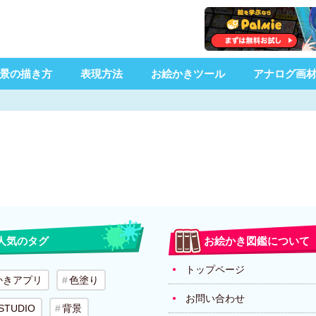
景の描き方
表現方法
お絵かきツール
アナログ画
人気のタグ
お絵かき図鑑について
トップページ
かきアプリ
色塗り
お問い合わせ
 STUDIO
背景