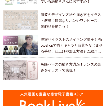
でいる絵描きさんにおすすめ！
服装のデザイン方法や描き方をイラス
ト解説！綺麗なリボンやワンピース、
装飾品を描こう！
厚塗りイラストのメイキング講座！Ph
otoshopで描くキャラと背景をなじませ
る手順、仕上げや加工方法もご紹介し
ます。
魚眼パースの描き方講座！レンズの歪
みをイラストで表現！