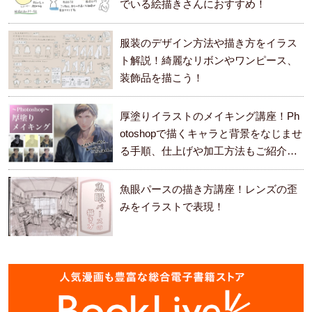
でいる絵描きさんにおすすめ！
服装のデザイン方法や描き方をイラス
ト解説！綺麗なリボンやワンピース、
装飾品を描こう！
厚塗りイラストのメイキング講座！Ph
otoshopで描くキャラと背景をなじませ
る手順、仕上げや加工方法もご紹介し
ます。
魚眼パースの描き方講座！レンズの歪
みをイラストで表現！