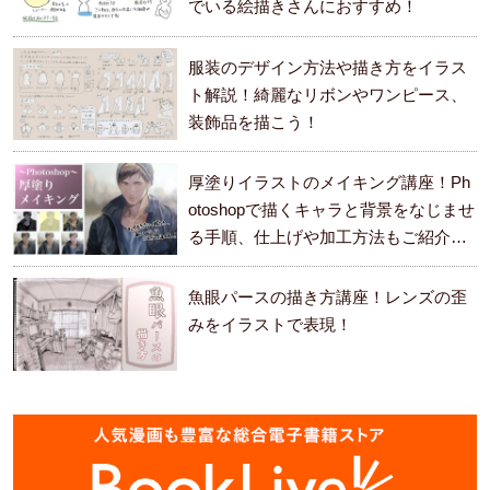
でいる絵描きさんにおすすめ！
服装のデザイン方法や描き方をイラス
ト解説！綺麗なリボンやワンピース、
装飾品を描こう！
厚塗りイラストのメイキング講座！Ph
otoshopで描くキャラと背景をなじませ
る手順、仕上げや加工方法もご紹介し
ます。
魚眼パースの描き方講座！レンズの歪
みをイラストで表現！