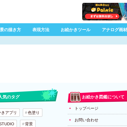
景の描き方
表現方法
お絵かきツール
アナログ画
人気のタグ
お絵かき図鑑について
トップページ
かきアプリ
色塗り
お問い合わせ
 STUDIO
背景