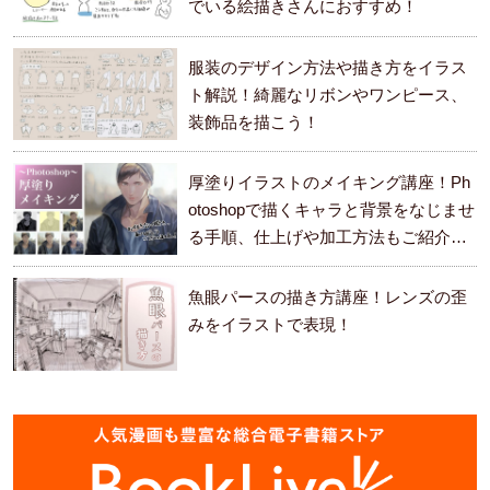
でいる絵描きさんにおすすめ！
服装のデザイン方法や描き方をイラス
ト解説！綺麗なリボンやワンピース、
装飾品を描こう！
厚塗りイラストのメイキング講座！Ph
otoshopで描くキャラと背景をなじませ
る手順、仕上げや加工方法もご紹介し
ます。
魚眼パースの描き方講座！レンズの歪
みをイラストで表現！