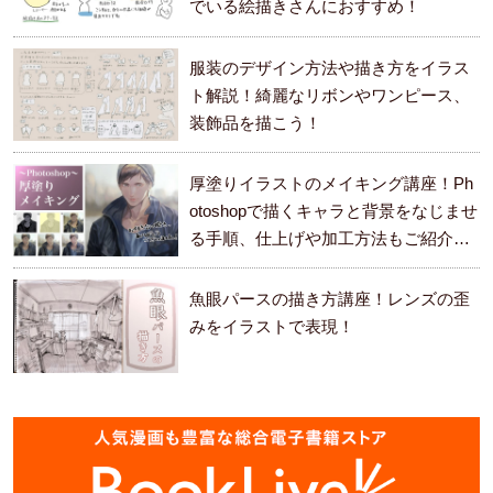
でいる絵描きさんにおすすめ！
服装のデザイン方法や描き方をイラス
ト解説！綺麗なリボンやワンピース、
装飾品を描こう！
厚塗りイラストのメイキング講座！Ph
otoshopで描くキャラと背景をなじませ
る手順、仕上げや加工方法もご紹介し
ます。
魚眼パースの描き方講座！レンズの歪
みをイラストで表現！