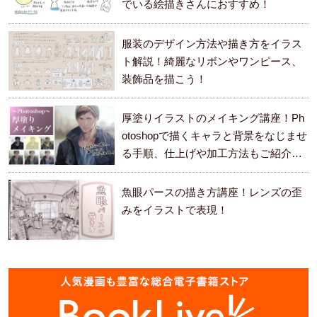
でいる絵描きさんにおすすめ！
服装のデザイン方法や描き方をイラス
ト解説！綺麗なリボンやワンピース、
装飾品を描こう！
厚塗りイラストのメイキング講座！Ph
otoshopで描くキャラと背景をなじませ
る手順、仕上げや加工方法もご紹介し
ます。
魚眼パースの描き方講座！レンズの歪
みをイラストで表現！