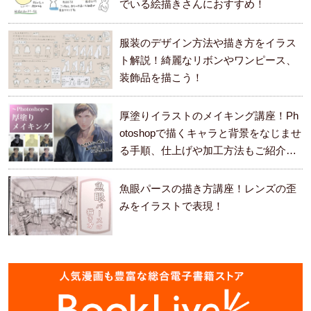
でいる絵描きさんにおすすめ！
服装のデザイン方法や描き方をイラス
ト解説！綺麗なリボンやワンピース、
装飾品を描こう！
厚塗りイラストのメイキング講座！Ph
otoshopで描くキャラと背景をなじませ
る手順、仕上げや加工方法もご紹介し
ます。
魚眼パースの描き方講座！レンズの歪
みをイラストで表現！