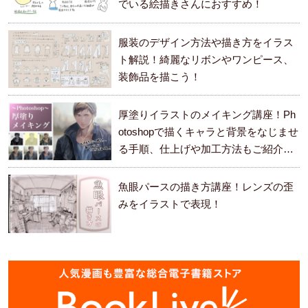
でいる絵描きさんにおすすめ！
服装のデザイン方法や描き方をイラス
ト解説！綺麗なリボンやワンピース、
装飾品を描こう！
厚塗りイラストのメイキング講座！Ph
otoshopで描くキャラと背景をなじませ
る手順、仕上げや加工方法もご紹介し
ます。
魚眼パースの描き方講座！レンズの歪
みをイラストで表現！