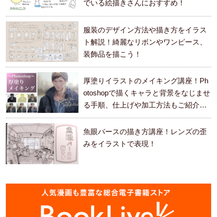
でいる絵描きさんにおすすめ！
服装のデザイン方法や描き方をイラス
ト解説！綺麗なリボンやワンピース、
装飾品を描こう！
厚塗りイラストのメイキング講座！Ph
otoshopで描くキャラと背景をなじませ
る手順、仕上げや加工方法もご紹介し
ます。
魚眼パースの描き方講座！レンズの歪
みをイラストで表現！