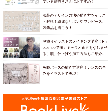
でいる絵描きさんにおすすめ！
服装のデザイン方法や描き方をイラス
ト解説！綺麗なリボンやワンピース、
装飾品を描こう！
厚塗りイラストのメイキング講座！Ph
otoshopで描くキャラと背景をなじませ
る手順、仕上げや加工方法もご紹介し
ます。
魚眼パースの描き方講座！レンズの歪
みをイラストで表現！