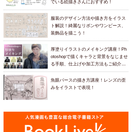
でいる絵描きさんにおすすめ！
服装のデザイン方法や描き方をイラス
ト解説！綺麗なリボンやワンピース、
装飾品を描こう！
厚塗りイラストのメイキング講座！Ph
otoshopで描くキャラと背景をなじませ
る手順、仕上げや加工方法もご紹介し
ます。
魚眼パースの描き方講座！レンズの歪
みをイラストで表現！