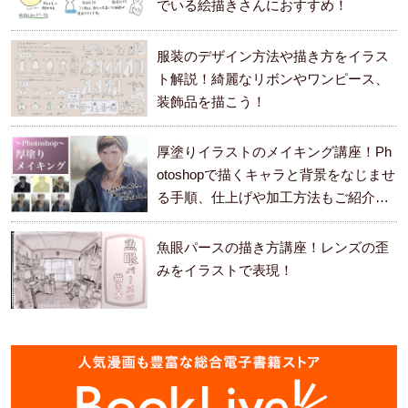
でいる絵描きさんにおすすめ！
服装のデザイン方法や描き方をイラス
ト解説！綺麗なリボンやワンピース、
装飾品を描こう！
厚塗りイラストのメイキング講座！Ph
otoshopで描くキャラと背景をなじませ
る手順、仕上げや加工方法もご紹介し
ます。
魚眼パースの描き方講座！レンズの歪
みをイラストで表現！