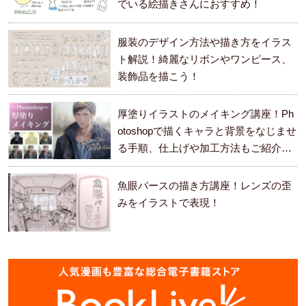
でいる絵描きさんにおすすめ！
服装のデザイン方法や描き方をイラス
ト解説！綺麗なリボンやワンピース、
装飾品を描こう！
厚塗りイラストのメイキング講座！Ph
otoshopで描くキャラと背景をなじませ
る手順、仕上げや加工方法もご紹介し
ます。
魚眼パースの描き方講座！レンズの歪
みをイラストで表現！