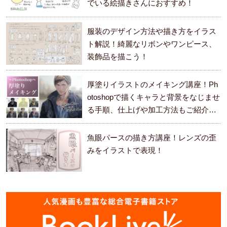
でいる絵描きさんにおすすめ！
服装のデザイン方法や描き方をイラス
ト解説！綺麗なリボンやワンピース、
装飾品を描こう！
厚塗りイラストのメイキング講座！Ph
otoshopで描くキャラと背景をなじませ
る手順、仕上げや加工方法もご紹介し
ます。
魚眼パースの描き方講座！レンズの歪
みをイラストで表現！