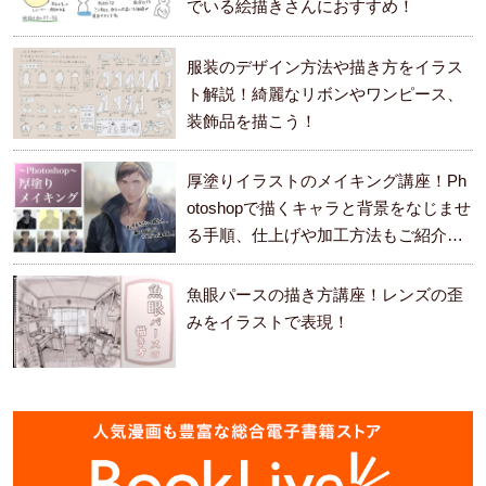
でいる絵描きさんにおすすめ！
服装のデザイン方法や描き方をイラス
ト解説！綺麗なリボンやワンピース、
装飾品を描こう！
厚塗りイラストのメイキング講座！Ph
otoshopで描くキャラと背景をなじませ
る手順、仕上げや加工方法もご紹介し
ます。
魚眼パースの描き方講座！レンズの歪
みをイラストで表現！