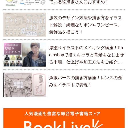
でいる絵描きさんにおすすめ！
服装のデザイン方法や描き方をイラス
ト解説！綺麗なリボンやワンピース、
装飾品を描こう！
厚塗りイラストのメイキング講座！Ph
otoshopで描くキャラと背景をなじませ
る手順、仕上げや加工方法もご紹介し
ます。
魚眼パースの描き方講座！レンズの歪
みをイラストで表現！