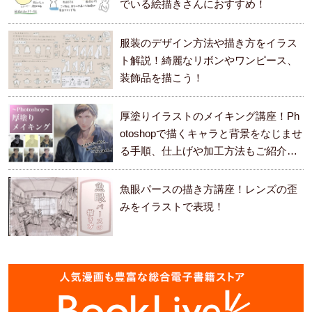
でいる絵描きさんにおすすめ！
服装のデザイン方法や描き方をイラス
ト解説！綺麗なリボンやワンピース、
装飾品を描こう！
厚塗りイラストのメイキング講座！Ph
otoshopで描くキャラと背景をなじませ
る手順、仕上げや加工方法もご紹介し
ます。
魚眼パースの描き方講座！レンズの歪
みをイラストで表現！