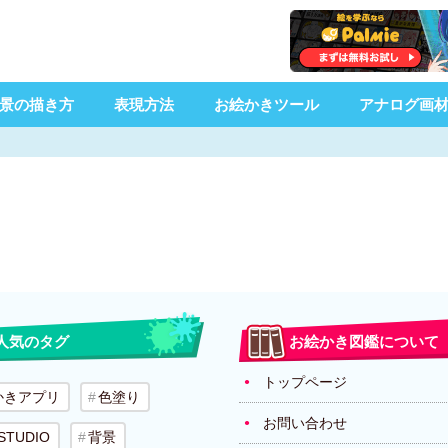
景の描き方
表現方法
お絵かきツール
アナログ画
人気のタグ
お絵かき図鑑について
トップページ
かきアプリ
色塗り
お問い合わせ
 STUDIO
背景