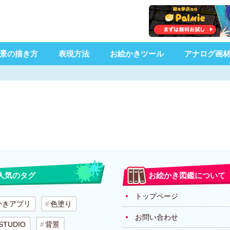
景の描き方
表現方法
お絵かきツール
アナログ画
人気のタグ
お絵かき図鑑について
トップページ
かきアプリ
色塗り
お問い合わせ
 STUDIO
背景