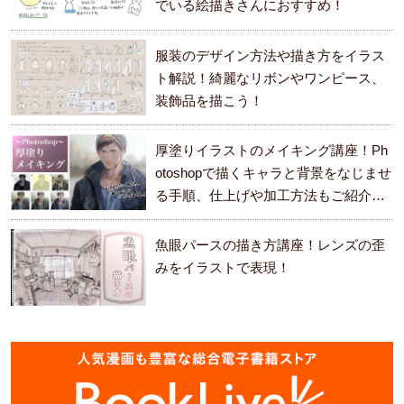
でいる絵描きさんにおすすめ！
服装のデザイン方法や描き方をイラス
ト解説！綺麗なリボンやワンピース、
装飾品を描こう！
厚塗りイラストのメイキング講座！Ph
otoshopで描くキャラと背景をなじませ
る手順、仕上げや加工方法もご紹介し
ます。
魚眼パースの描き方講座！レンズの歪
みをイラストで表現！