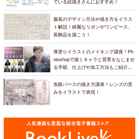
でいる絵描きさんにおすすめ！
服装のデザイン方法や描き方をイラス
ト解説！綺麗なリボンやワンピース、
装飾品を描こう！
厚塗りイラストのメイキング講座！Ph
otoshopで描くキャラと背景をなじませ
る手順、仕上げや加工方法もご紹介し
ます。
魚眼パースの描き方講座！レンズの歪
みをイラストで表現！