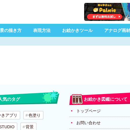
景の描き方
表現方法
お絵かきツール
アナログ画
人気のタグ
お絵かき図鑑について
トップページ
かきアプリ
色塗り
お問い合わせ
 STUDIO
背景