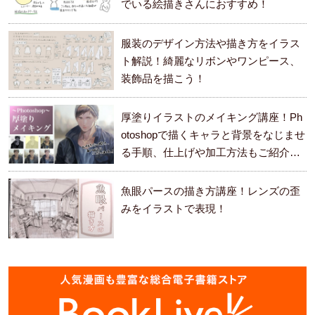
でいる絵描きさんにおすすめ！
服装のデザイン方法や描き方をイラス
ト解説！綺麗なリボンやワンピース、
装飾品を描こう！
厚塗りイラストのメイキング講座！Ph
otoshopで描くキャラと背景をなじませ
る手順、仕上げや加工方法もご紹介し
ます。
魚眼パースの描き方講座！レンズの歪
みをイラストで表現！