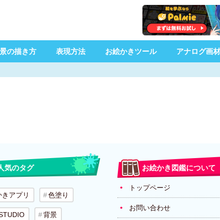
景の描き方
表現方法
お絵かきツール
アナログ画
人気のタグ
お絵かき図鑑について
トップページ
かきアプリ
色塗り
お問い合わせ
 STUDIO
背景