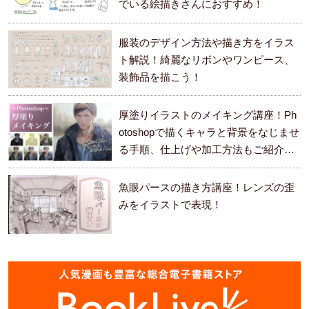
でいる絵描きさんにおすすめ！
服装のデザイン方法や描き方をイラス
ト解説！綺麗なリボンやワンピース、
装飾品を描こう！
厚塗りイラストのメイキング講座！Ph
otoshopで描くキャラと背景をなじませ
る手順、仕上げや加工方法もご紹介し
ます。
魚眼パースの描き方講座！レンズの歪
みをイラストで表現！