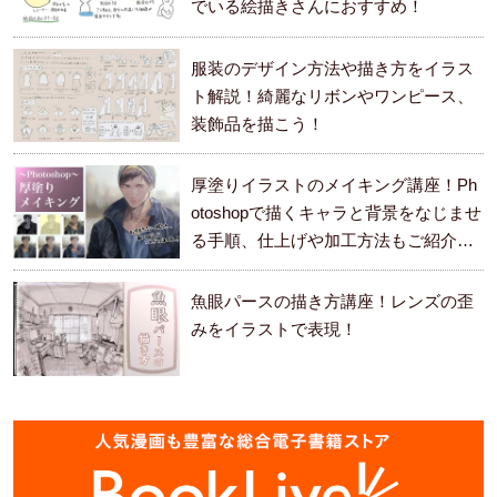
でいる絵描きさんにおすすめ！
服装のデザイン方法や描き方をイラス
ト解説！綺麗なリボンやワンピース、
装飾品を描こう！
厚塗りイラストのメイキング講座！Ph
otoshopで描くキャラと背景をなじませ
る手順、仕上げや加工方法もご紹介し
ます。
魚眼パースの描き方講座！レンズの歪
みをイラストで表現！